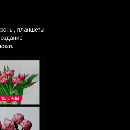
тфоны, планшеты
создание
вязи.