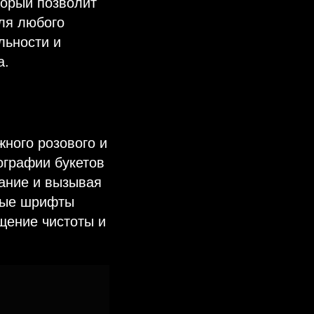
торый позволит
ля любого
льности и
а.
жного розового и
ографии букетов
ание и вызывая
тные шрифты
щение чистоты и