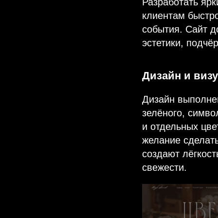
Разработать ярк
клиентам быстро
события. Сайт д
эстетики, подчё
Дизайн и виз
Дизайн выполнен
зелёного, симв
и отдельных цв
желание сделат
создают лёгкост
свежести.