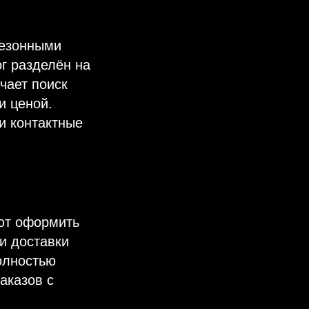
сезонными
ог разделён на
гчает поиск
и ценой.
и контактные
ют оформить
и доставки
олностью
аказов с