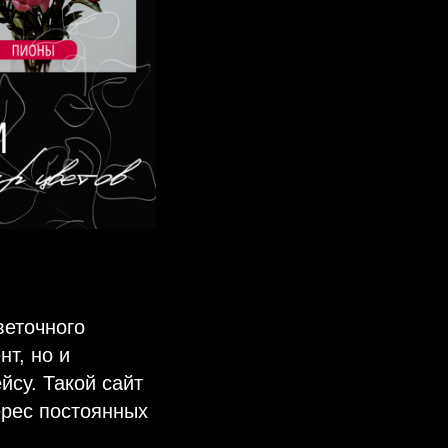
веточного
т, но и
су. Такой сайт
ерес постоянных