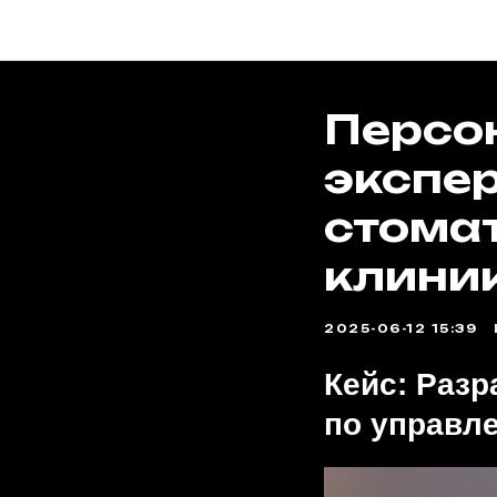
Персо
экспе
стома
клини
2025-06-12 15:39
Кейс: Разр
по управл