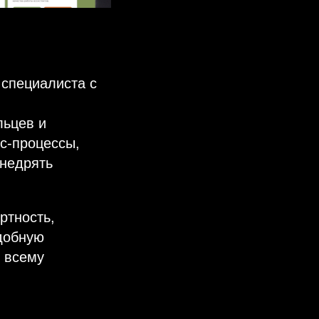
 специалиста с
льцев и
с-процессы,
внедрять
ртность,
удобную
 всему