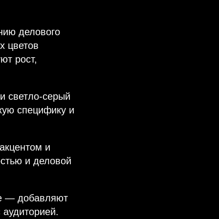
нию делового
х цветов
ют рост,
и светло-серый
кую специфику и
акцентом и
остью и деловой
е — добавляют
 аудиторией.