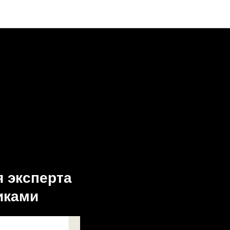
я эксперта
иками